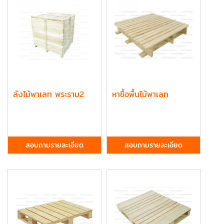
ลังไม้พาเลท พระราม2
หาซื้อพื้นไม้พาเลท
สอบถามรายละเอียด
สอบถามรายละเอียด