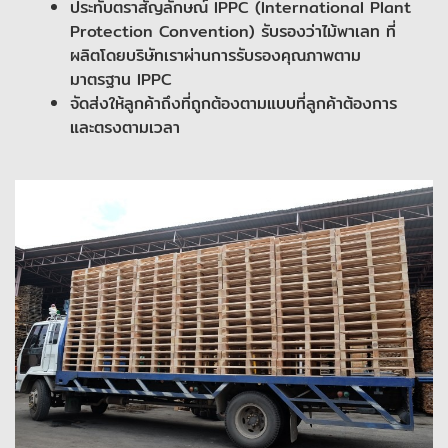
ประทับตราสัญลักษณ์ IPPC (International Plant
Protection Convention) รับรองว่าไม้พาเลท ที่
ผลิตโดยบริษัทเราผ่านการรับรองคุณภาพตาม
มาตรฐาน IPPC
จัดส่งให้ลูกค้าถึงที่ถูกต้องตามแบบที่ลูกค้าต้องการ
และตรงตามเวลา