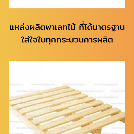
แหล่งผลิตพาเลทไม้ ที่ได้มาตรฐาน
ใส่ใจในทุกกระบวนการผลิต