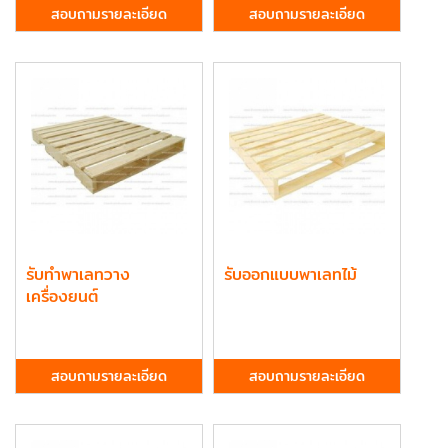
สอบถามรายละเอียด
สอบถามรายละเอียด
รับทำพาเลทวาง
รับออกแบบพาเลทไม้
เครื่องยนต์
สอบถามรายละเอียด
สอบถามรายละเอียด