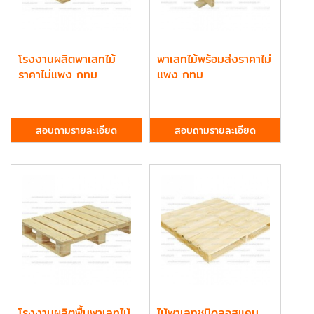
โรงงานผลิตพาเลทไม้
พาเลทไม้พร้อมส่งราคาไม่
ราคาไม่แพง กทม
แพง กทม
สอบถามรายละเอียด
สอบถามรายละเอียด
โรงงานผลิตพื้นพาเลทไม้
ไม้พาเลทชนิดลอสแคม