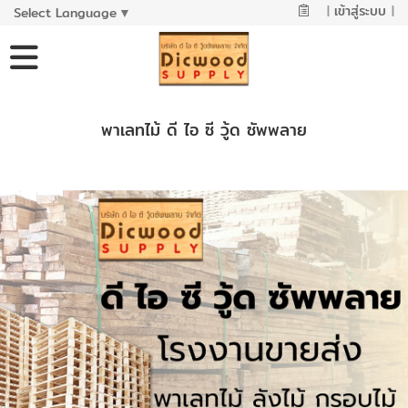
|
เข้าสู่ระบบ
|
Select Language
▼
พาเลทไม้ ดี ไอ ซี วู้ด ซัพพลาย