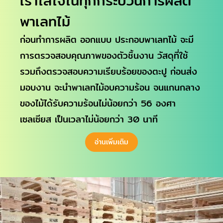
เราใส่ใจในทุกกระบวนการผลิต
พาเลทไม้
ก่อนทำการผลิต ออกแบบ ประกอบพาเลทไม้ จะมี
การตรวจสอบคุณภาพของตัวชิ้นงาน วัสดุที่ใช้
รวมถึงตรวจสอบความเรียบร้อยของตะปู ก่อนส่ง
มอบงาน จะนำพาเลทไม้อบความร้อน จนแกนกลาง
ของไม้ได้รับความร้อนไม่น้อยกว่า 56 องศา
เซลเซียส เป็นเวลาไม่น้อยกว่า 30 นาที
อ่านเพิ่มเติม