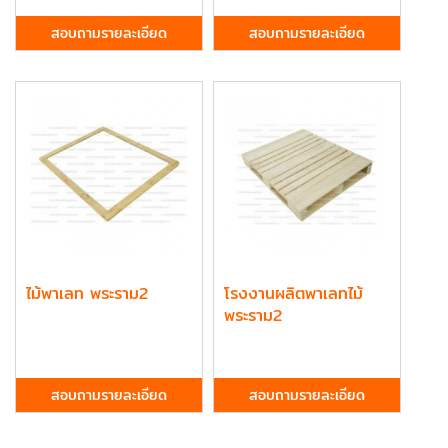
สอบถามรายละเอียด
สอบถามรายละเอียด
ไม้พาเลท พระราม2
โรงงานผลิตพาเลทไม้
พระราม2
สอบถามรายละเอียด
สอบถามรายละเอียด