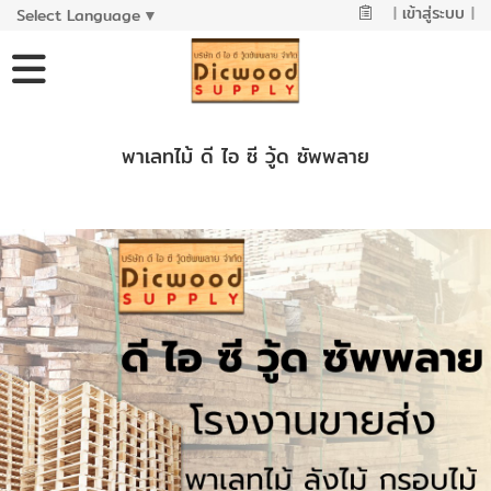
|
เข้าสู่ระบบ
|
Select Language
▼
พาเลทไม้ ดี ไอ ซี วู้ด ซัพพลาย