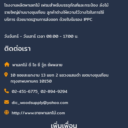
โรงงานผลิตพาเลทไม้ เฟรมสำหรับบรรจุภัณฑ์และกระป๋อง ลังไม้
รายใหญ่ย่านบางขุนเทียน ลูกค้าต่างให้ความไว้วางใจในการใช้
บริการ ด้วยมาตรฐานการส่งออก ด้วยใบรับรอง IPPC
วันจันทร์ - วันเสาร์ เวลา 08.00 - 17.00 น.
ติดต่อเรา
พาเลทไม้ ดี ไอ ซี วู้ด ซัพพลาย
10 ซอยสะแกงาม 13 แยก 2 แขวงแสมดำ เขตบางขุนเทียน
กรุงเทพมหานคร 10150
02-451-6775
,
02-894-9294
dic_woodsupply@yahoo.com
http://www.ขายพาเลทไม้.com
เพิ่มเพื่อน