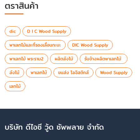
ตราสินค้า
dic
D I C Wood Supply
พาเลทไม้และที่รองเลื่อนกะบะ
DIC Wood Supply
พาเลทไม้ พระราม2
ผลิตลังไม้
รับจ้างผลิตพาเลทไม้
ลังไม้
พาเลทไม้
ขนส่ง โลจิสติกส์
Wood Supply
เลทไม้
บริษัท ดีไอซี วู้ด ซัพพลาย จำกัด