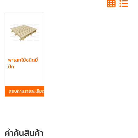
พาเลทไม้ชนิดมี
ปีก
สอบถามรายละเอียด
คำค้นสินค้า