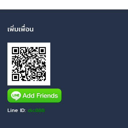
เพิ่มเพื่อน
Line ID:
dic888