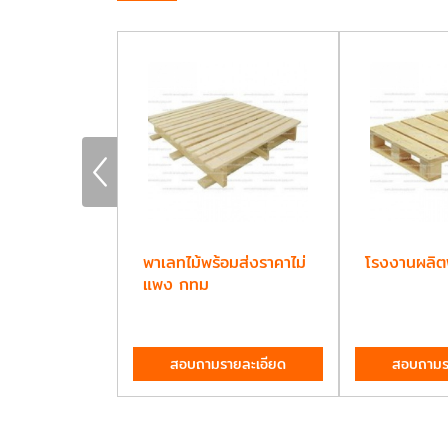
พาเลทไม้
พาเลทไม้พร้อมส่งราคาไม่
โรงงานผลิตพ
ง กทม
แพง กทม
ายละเอียด
สอบถามรายละเอียด
สอบถามร