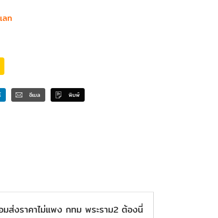
เลท
์
อีเมล
พิมพ์
ร้อมส่งราคาไม่แพง กทม พระราม2 ต้องนี่