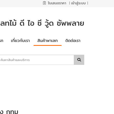
ใบเสนอราคา
|
เข้าสู่ระบบ
|
ลทไม้ ดี ไอ ซี วู้ด ซัพพลาย
รก
เกี่ยวกับเรา
สินค้าพาเลท
ติดต่อเรา
พง กทม