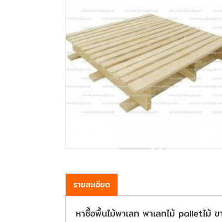
รายละเอียด
หาซื้อพื้นไม้พาเลท พาเลทไม้ palletไม