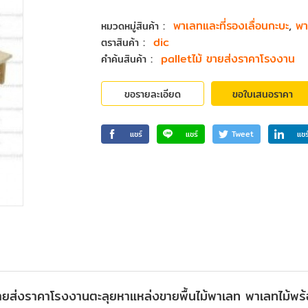
:
พาเลทและที่รองเลื่อนกะบะ
,
พา
หมวดหมู่สินค้า
:
dic
ตราสินค้า
:
palletไม้ ขายส่งราคาโรงงาน
คำค้นสินค้า
ขอรายละเอียด
ขอใบเสนอราคา
แชร์
แชร์
Tweet
แชร
้ ขายส่งราคาโรงงานตะลุยหาแหล่งขายพื้นไม้พาเลท พาเลทไม้พ