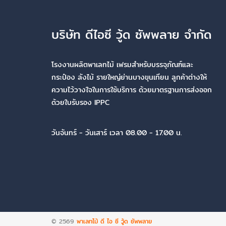
บริษัท ดีไอซี วู้ด ซัพพลาย จำกัด
โรงงานผลิตพาเลทไม้ เฟรมสำหรับบรรจุภัณฑ์และ
กระป๋อง ลังไม้ รายใหญ่ย่านบางขุนเทียน ลูกค้าต่างให้
ความไว้วางใจในการใช้บริการ ด้วยมาตรฐานการส่งออก
ด้วยใบรับรอง IPPC
วันจันทร์ - วันเสาร์ เวลา 08.00 - 17.00 น.
© 2569
พาเลทไม้ ดี ไอ ซี วู้ด ซัพพลาย