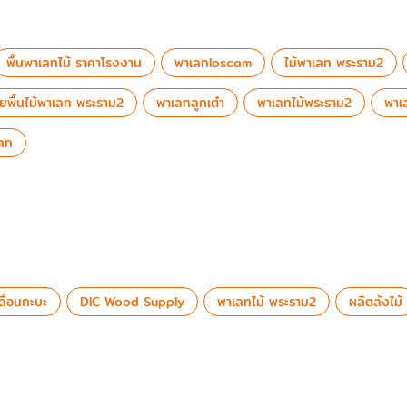
พื้นพาเลทไม้ ราคาโรงงาน
พาเลทloscam
ไม้พาเลท พระราม2
ายพื้นไม้พาเลท พระราม2
พาเลทลูกเต๋า
พาเลทไม้พระราม2
พาเ
เลท
ลื่อนกะบะ
DIC Wood Supply
พาเลทไม้ พระราม2
ผลิตลังไม้