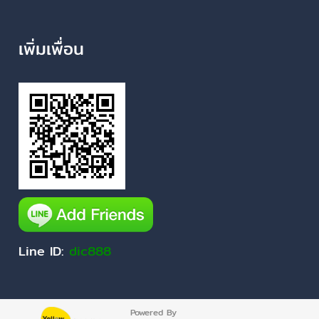
เพิ่มเพื่อน
Line ID:
dic888
Powered By