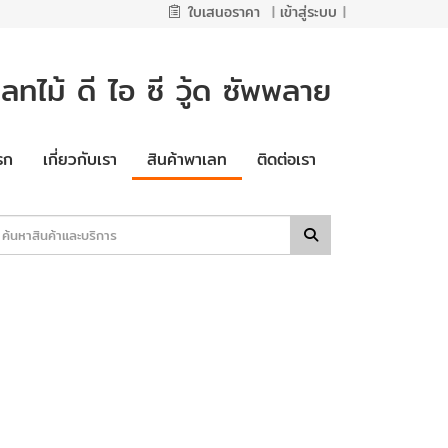
ใบเสนอราคา
|
เข้าสู่ระบบ
|
ลทไม้ ดี ไอ ซี วู้ด ซัพพลาย
รก
เกี่ยวกับเรา
สินค้าพาเลท
ติดต่อเรา