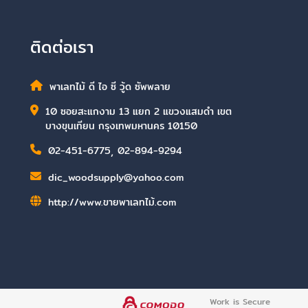
ติดต่อเรา
พาเลทไม้ ดี ไอ ซี วู้ด ซัพพลาย
10 ซอยสะแกงาม 13 แยก 2 แขวงแสมดำ เขต
บางขุนเทียน กรุงเทพมหานคร 10150
02-451-6775
,
02-894-9294
dic_woodsupply@yahoo.com
http://www.ขายพาเลทไม้.com
Work is Secure