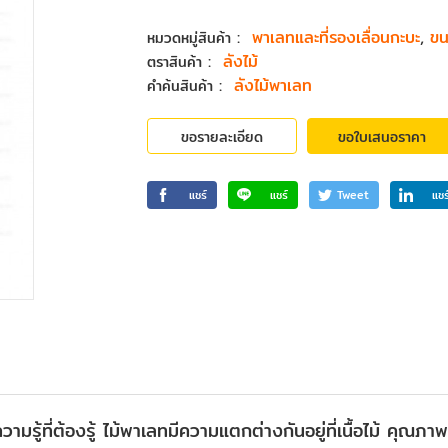
:
พาเลทและที่รองเลื่อนกะบะ
,
ขน
หมวดหมู่สินค้า
:
ลังไม้
ตราสินค้า
:
ลังไม้พาเลท
คำค้นสินค้า
ขอรายละเอียด
ขอใบเสนอราคา
แชร์
แชร์
Tweet
แชร
ามรู้ที่ต้องรู้ ไม้พาเลทมีความแตกต่างกันอยู่ที่เนื้อไม้ คุณภ