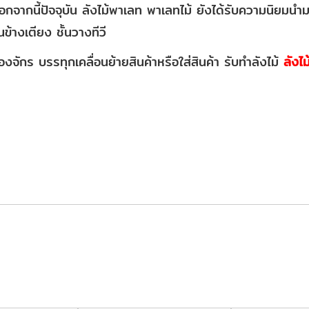
จากนี้ปัจจุบัน ลังไม้พาเลท พาเลทไม้ ยังได้รับความนิยมนำม
นข้างเตียง ชั้นวางทีวี
องจักร บรรทุกเคลื่อนย้ายสินค้าหรือใส่สินค้า รับทำลังไม้
ลังไ