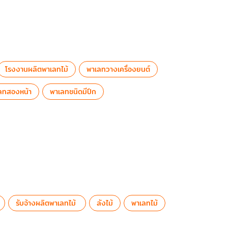
โรงงานผลิตพาเลทไม้
พาเลทวางเครื่องยนต์
ลทสองหน้า
พาเลทชนิดมีปีก
รับจ้างผลิตพาเลทไม้
ลังไม้
พาเลทไม้