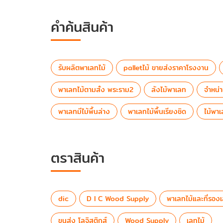
คำค้นสินค้า
รับผลิตพาเลทไม้
palletไม้ ขายส่งราคาโรงงาน
พาเลทไม้ตามสั่ง พระราม2
ลังไม้พาเลท
จำหน่
พาเลทมีไม้พื้นล่าง
พาเลทไม้พื้นเรียงชิด
ไม้พา
ตราสินค้า
dic
D I C Wood Supply
พาเลทไม้และที่รองเ
ขนส่ง โลจิสติกส์
Wood Supply
เลทไม้