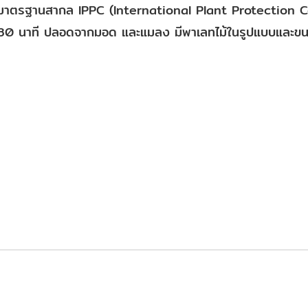
มมาตรฐานสากล IPPC (International Plant Protection 
า 30 นาที ปลอดจากมอด และแมลง มีพาเลทไม้ในรูปแบบและข