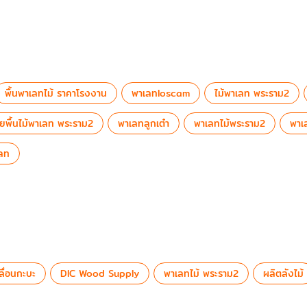
พื้นพาเลทไม้ ราคาโรงงาน
พาเลทloscam
ไม้พาเลท พระราม2
ายพื้นไม้พาเลท พระราม2
พาเลทลูกเต๋า
พาเลทไม้พระราม2
พาเ
เลท
ลื่อนกะบะ
DIC Wood Supply
พาเลทไม้ พระราม2
ผลิตลังไม้