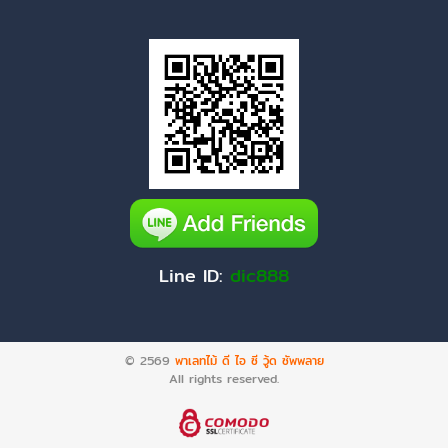
Line ID:
dic888
© 2569
พาเลทไม้ ดี ไอ ซี วู้ด ซัพพลาย
All rights reserved.