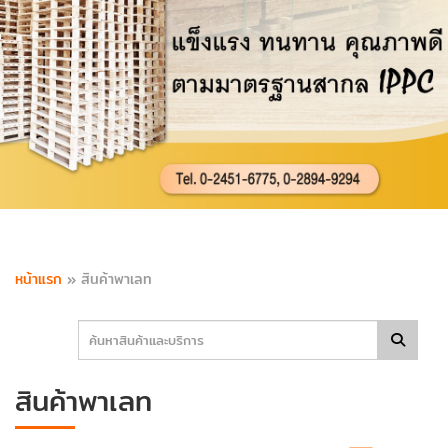
หน้าแรก
»
สินค้าพาเลท
สินค้าพาเลท