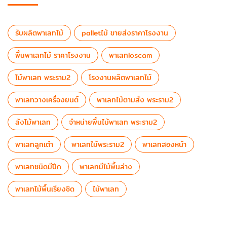
รับผลิตพาเลทไม้
palletไม้ ขายส่งราคาโรงงาน
พื้นพาเลทไม้ ราคาโรงงาน
พาเลทloscam
ไม้พาเลท พระราม2
โรงงานผลิตพาเลทไม้
พาเลทวางเครื่องยนต์
พาเลทไม้ตามสั่ง พระราม2
ลังไม้พาเลท
จำหน่ายพื้นไม้พาเลท พระราม2
พาเลทลูกเต๋า
พาเลทไม้พระราม2
พาเลทสองหน้า
พาเลทชนิดมีปีก
พาเลทมีไม้พื้นล่าง
พาเลทไม้พื้นเรียงชิด
ไม้พาเลท