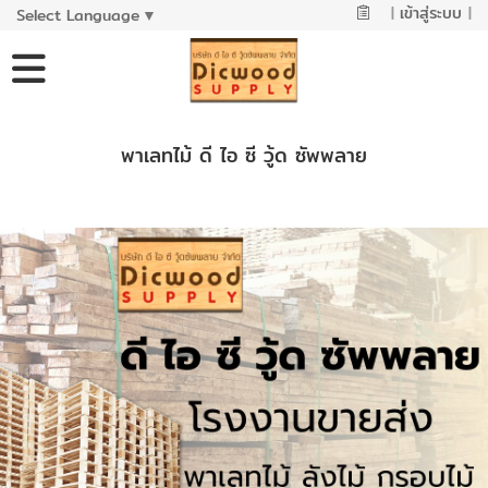
|
เข้าสู่ระบบ
|
Select Language
▼
พาเลทไม้ ดี ไอ ซี วู้ด ซัพพลาย